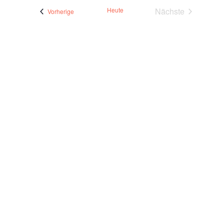
Heute
Nächste
Ver­an­stal­tun­gen
Vor­he­ri­ge
Veranstaltunge