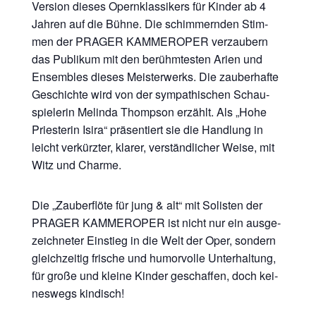
Ver­si­on die­ses Opern­klas­si­kers für Kin­der ab 4
Jah­ren auf die Büh­ne. Die schim­mern­den Stim­
men der PRAGER KAMMEROPER ver­zau­bern
das Publi­kum mit den berühm­tes­ten Ari­en und
Ensem­bles die­ses Meis­ter­werks. Die zau­ber­haf­te
Geschich­te wird von der sym­pa­thi­schen Schau­
spie­le­rin Melin­da Thomp­son erzählt. Als „Hohe
Pries­te­rin Isi­ra“ prä­sen­tiert sie die Hand­lung in
leicht ver­kürz­ter, kla­rer, ver­ständ­li­cher Wei­se, mit
Witz und Charme.
Die „Zau­ber­flö­te für jung & alt“ mit Solis­ten der
PRAGER KAMMEROPER ist nicht nur ein aus­ge­
zeich­ne­ter Ein­stieg in die Welt der Oper, son­dern
gleich­zei­tig fri­sche und humor­vol­le Unter­hal­tung,
für gro­ße und klei­ne Kin­der geschaf­fen, doch kei­
nes­wegs kindisch!