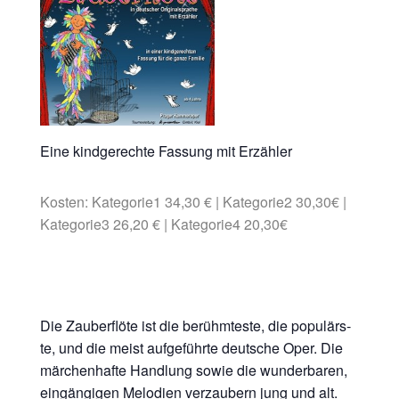
Eine kind­ge­rech­te Fas­sung mit Erzähler
Kos­ten: Kategorie1 34,30 € | Kategorie2 30,30€ |
Kategorie3 26,20
€ | Kategorie4 20,30€
Die Zau­ber­flö­te ist die berühm­tes­te, die popu­lärs­
te, und die meist auf­ge­führ­te deut­sche Oper. Die
mär­chen­haf­te Hand­lung sowie die wun­der­ba­ren,
ein­gän­gi­gen Melo­dien ver­zau­bern jung und alt.