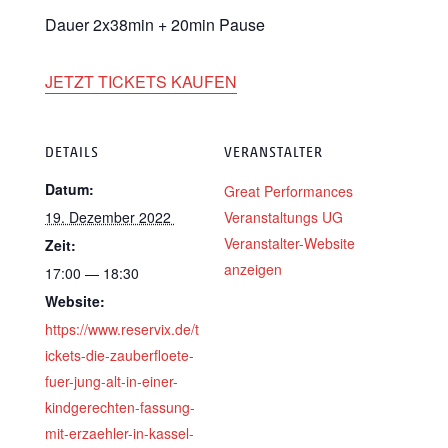
Dau­er 2x38min + 20min Pause
JETZT TICKETS KAUFEN
DETAILS
VERANSTALTER
Datum:
Gre­at Per­for­man­ces
19. Dezem­ber 2022
Ver­an­stal­tungs UG
Ver­an­stal­ter-Web­site
Zeit:
anzeigen
17:00 — 18:30
Web­site:
https://www.reservix.de/t
ickets-die-zauberfloete-
fuer-jung-alt-in-einer-
kindgerechten-fassung-
mit-erzaehler-in-kassel-