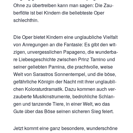
Ohne zu über­trei­ben kann man sagen: Die Zau­
ber­flö­te ist bei Kin­dern die belieb­tes­te Oper
schlechthin.
Die Oper bie­tet Kin­dern eine unglaub­li­che Viel­falt
von Anre­gun­gen an die Fan­ta­sie: Es gibt den wit­
zi­gen, unver­gess­li­chen Papa­ge­no, die wun­der­ba­
re Lie­bes­ge­schich­te zwi­schen Prinz Tami­no und
sei­ner gelieb­ten Pami­na, die pracht­vol­le, wei­se
Welt von Saras­tros Son­nen­tem­pel, und die böse,
gefähr­li­che Köni­gin der Nacht mit ihrer unglaub­li­
chen Kolo­ra­tur­dra­ma­tik. Dazu kom­men auch ver­
zau­ber­te Musik­in­stru­men­te, bedroh­li­che Schlan­
gen und tan­zen­de Tie­re, in einer Welt, wo das
Gute über das Böse sei­nen siche­ren Sieg feiert.
Jetzt kommt eine ganz beson­de­re, wun­der­schö­ne