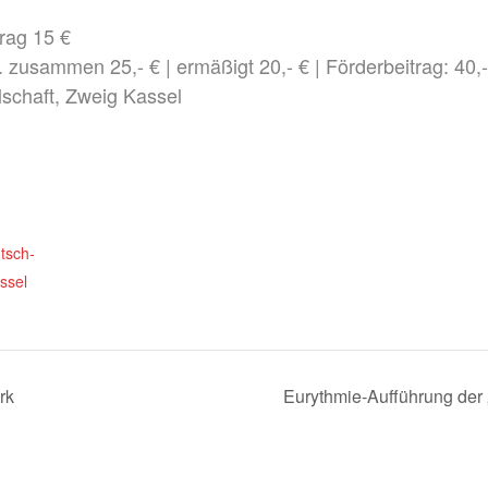
­trag 15 €
 zusam­men 25,- € | ermä­ßigt 20,- € | För­der­bei­trag: 40,
ll­schaft, Zweig Kassel
e
utsch­
ssel
rk
Euryth­mie-Auf­füh­rung der