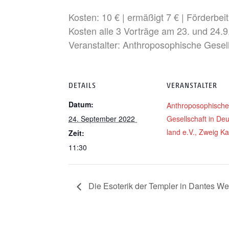
Kos­ten: 10 € | ermä­ßigt 7 € | För­der­bei
Kos­ten alle 3 Vor­trä­ge am 23. und 24.9.
Ver­an­stal­ter: Anthro­po­so­phi­sche Gese
DETAILS
VERANSTALTER
Datum:
Anthro­po­so­phi­sch
24. Sep­tem­ber 2022
Gesell­schaft in De
land e.V., Zweig Ka
Zeit:
11:30
Die Eso­te­rik der Temp­ler in Dan­tes We