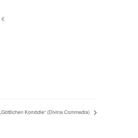
- €
 „Gött­li­chen Komö­die“ (Divina Com­me­dia)