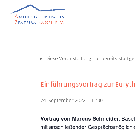
Die­se Ver­an­stal­tung hat bereits stattg
Einführungsvortrag zur Euryt
24. Sep­tem­ber 2022 | 11:30
Base
Vor­trag von Mar­cus Schnei­der,
mit anschlie­ßen­der Gesprächsmöglichk