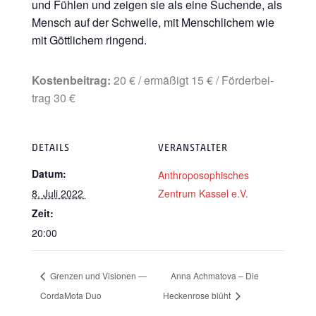
und Füh­len und zei­gen sie als eine Suchen­de, als
Mensch auf der Schwel­le, mit Mensch­li­chem wie
mit Gött­li­chem ringend.
Kos­ten­bei­trag:
20 € / ermä­ßigt 15 € / För­der­bei­
trag 30 €
DETAILS
VERANSTALTER
Datum:
Anthro­po­so­phi­sches
8. Juli 2022
Zen­trum Kas­sel e.V.
Zeit:
20:00
Gren­zen und Visio­nen —
Anna Ach­ma­to­va – Die
CordaMo­ta Duo
Hecken­ro­se blüht