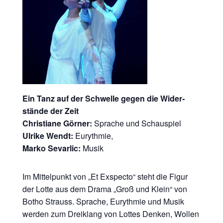
Ein Tanz auf der Schwel­le gegen die Wider­
stän­de der Zeit
Chris­tia­ne Gör­ner:
Spra­che und Schauspiel
Ulri­ke Wendt:
Eurythmie,
Mar­ko Sevar­lic:
Musik
Im Mit­tel­punkt von „Et Exspec­to“ steht die Figur
der Lot­te aus dem Dra­ma „Groß und Klein“ von
Botho Strauss. Spra­che, Euryth­mie und Musik
wer­den zum Drei­klang von Lot­tes Den­ken, Wol­len